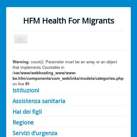
HFM Health For Migrants
Cambia
navigazione
Warning
: count(): Parameter must be an array or an object
that implements Countable in
/var/www/webhosting_www/www-
be.hfm/components/com_weblinks/models/categories.php
on line
91
Home
Istituzioni
Il Servizio
Assistenza sanitaria
Link Utili
Hai dei figli
Mappe
Regione
Servizi d'urgenza