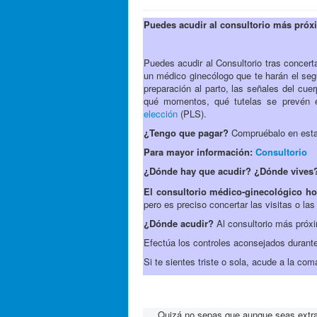
Puedes acudir al consultorio más próx
Puedes acudir al Consultorio tras concert
un médico ginecólogo que te harán el seg
preparación al parto, las señales del cue
qué momentos, qué tutelas se prevén en
elección
(PLS).
¿Tengo que pagar?
Compruébalo en est
Para mayor información:
Consultorio
¿Dónde hay que acudir? ¿Dónde vives
El consultorio médico-ginecológico ho
pero es preciso concertar las visitas o la
¿Dónde acudir?
Al consultorio más próxi
Efectúa los controles aconsejados durante 
Si te sientes triste o sola, acude a la com
Quizá no sepas que aunque seas extranje