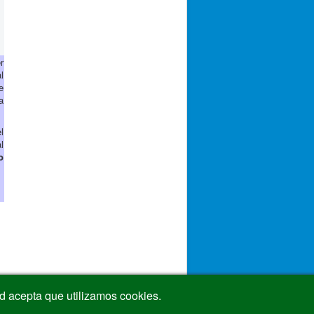
r
l
e
a
l
l
o
ted acepta que utilizamos cookies.