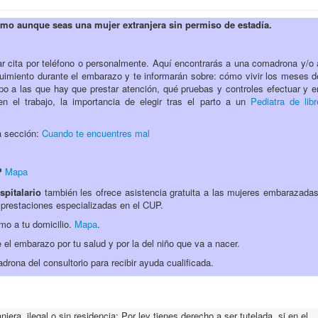
imo aunque seas una mujer extranjera sin permiso de estadía.
ar cita por teléfono o personalmente. Aquí encontrarás a una comadrona y/o 
uimiento durante el embarazo y te informarán sobre: cómo vivir los meses d
rpo a las que hay que prestar atención, qué pruebas y controles efectuar y e
 el trabajo, la importancia de elegir tras el parto a un
Pediatra de libr
a sección:
Cuando te encuentres mal
?
Mapa
spitalario
también les ofrece asistencia gratuita a las mujeres embarazadas
s prestaciones especializadas en el CUP.
mo a tu domicilio.
Mapa
.
el embarazo por tu salud y por la del niño que va a nacer.
adrona del consultorio para recibir ayuda cualificada.
ra, ilegal o sin residencia: Por ley tienes derecho a ser tutelada, si en el