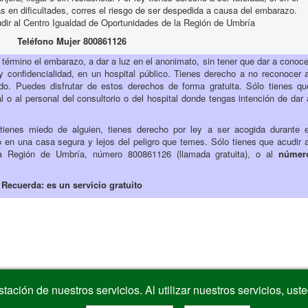
as en dificultades, corres el riesgo de ser despedida a causa del embarazo.
udir al Centro Igualdad de Oportunidades de la Región de Umbría
Teléfono Mujer 800861126
a término el embarazo, a dar a luz en el anonimato, sin tener que dar a conoce
 confidencialidad, en un hospital público. Tienes derecho a no reconocer a
ido. Puedes disfrutar de estos derechos de forma gratuita. Sólo tienes qu
l o al personal del consultorio o del hospital donde tengas intención de dar 
ienes miedo de alguien, tienes derecho por ley a ser acogida durante e
en una casa segura y lejos del peligro que temes. Sólo tienes que acudir a
la Región de Umbría, número 800861126 (llamada gratuita), o al
númer
Recuerda: es un servicio gratuito
estación de nuestros servicios. Al utilizar nuestros servicios, us